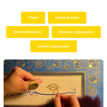
Tümü
Klasik Eserler
Tümü
Klasik Eserler
Orkide Minyatür
Rokoko Çalışmaları
Orkide Minyatür
Rokoko Çalışmaları
Atölye Çalışmaları
Atölye Çalışmaları